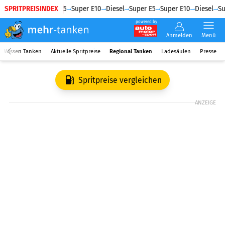
SPRITPREISINDEX
Diesel
Super E5
Super E10
Diesel
Super E5
Super E10
Diesel
Su
powered by
Anmelden
Menü
Wissen Tanken
Aktuelle Spritpreise
Regional Tanken
Ladesäulen
Presse
Spritpreise vergleichen
ANZEIGE