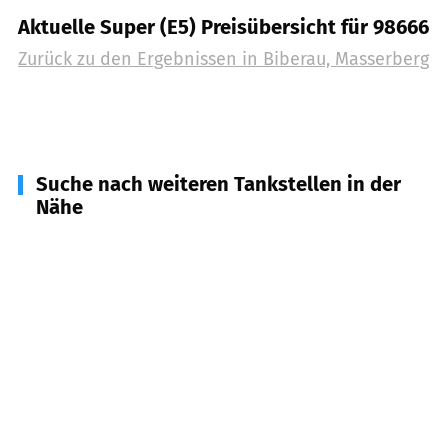
Aktuelle Super (E5) Preisübersicht für 98666
Zurück zu den Ergebnissen in
Biberau, Masserberg
Suche nach weiteren Tankstellen in der
Nähe
98667
Schleusegrund
(
5,3
km Entfernung)
98673
Eisfeld, Auengrund
(
7,1
km Entfernung)
98746
Katzhütte
(
7,6
km Entfernung)
98701
Großbreitenbach
(
10,1
km Entfernung)
98553
Schleusingen u.a.
(
12,8
km Entfernung)
98724
Neuhaus am Rennweg, Lauscha
(
13,5
km