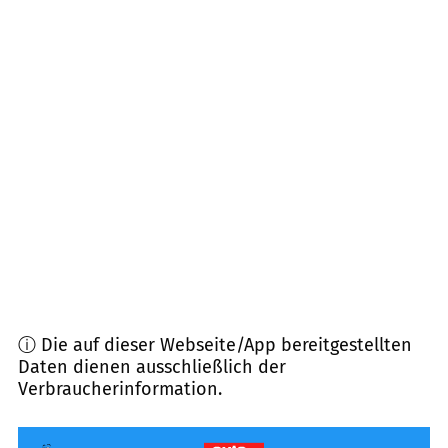
Entfernung)
98669
Veilsdorf
(
13,7
km Entfernung)
98711
Suhl
(
14,7
km Entfernung)
96528
Frankenblick, Schalkau, Bachfeld
(
15,0
km
Entfernung)
98694
Ilmenau
(
15,2
km Entfernung)
ⓘ Die auf dieser Webseite/App bereitgestellten
Daten dienen ausschließlich der
Verbraucherinformation.