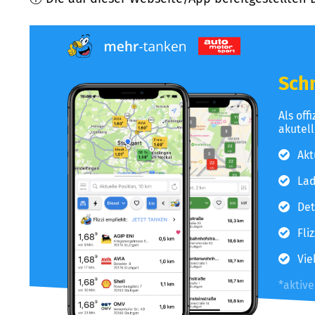
Schn
Als off
akutel
Akt
Lad
Det
Fli
Vie
*aktiv