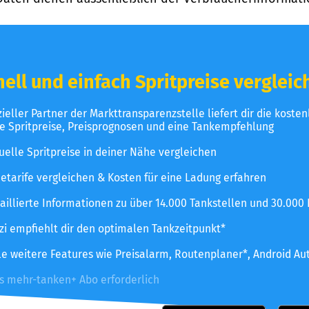
ell und einfach Spritpreise vergleic
izieller Partner der Markttransparenzstelle liefert dir die koste
le Spritpreise, Preisprognosen und eine Tankempfehlung
uelle Spritpreise in deiner Nähe vergleichen
etarife vergleichen & Kosten für eine Ladung erfahren
aillierte Informationen zu über 14.000 Tankstellen und 30.000
zzi empfiehlt dir den optimalen Tankzeitpunkt*
le weitere Features wie Preisalarm, Routenplaner*, Android Au
es mehr-tanken+ Abo erforderlich