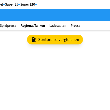
el
Super E5
Super E10
Spritpreise
Regional Tanken
Ladesäulen
Presse
Spritpreise vergleichen