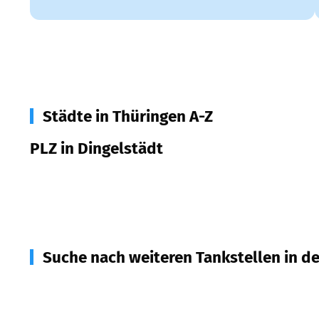
Städte in Thüringen A-Z
PLZ in Dingelstädt
37351
Dingelstädt
Suche nach weiteren Tankstellen in d
37327
Leinefelde-Worbis, Wingerode, Hausen
(
6,8
37359
Küllstedt
(
7,1
km Entfernung)