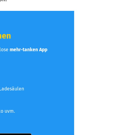
hen
nlose
mehr-tanken App
 Ladesäulen
to uvm.