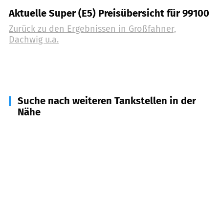
Aktuelle Super (E5) Preisübersicht für 99100
Zurück zu den Ergebnissen in
Großfahner,
Dachwig u.a.
Suche nach weiteren Tankstellen in der
Nähe
99958
Großvargula, Tonna
(
7,4
km Entfernung)
99090
Erfurt
(
7,8
km Entfernung)
99189
Gebesee
(
8,0
km Entfernung)
99092
Erfurt
(
11,3
km Entfernung)
99091
Erfurt
(
11,9
km Entfernung)