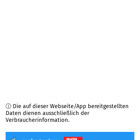
99955
Bad Tennstedt
(
12,7
km Entfernung)
99869
Drei Gleichen
(
12,8
km Entfernung)
99089
Erfurt
(
13,9
km Entfernung)
99192
Nesse-Apfelstädt, Nottleben
(
14,0
km
Entfernung)
99087
Erfurt
(
14,3
km Entfernung)
ⓘ Die auf dieser Webseite/App bereitgestellten
Daten dienen ausschließlich der
Verbraucherinformation.