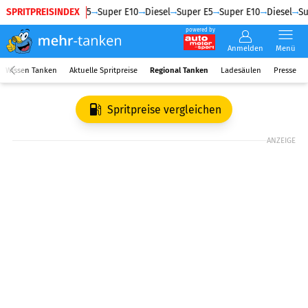
SPRITPREISINDEX
Diesel
Super E5
Super E10
Diesel
Super E5
Super E10
Diesel
Su
powered by
Anmelden
Menü
Wissen Tanken
Aktuelle Spritpreise
Regional Tanken
Ladesäulen
Presse
Spritpreise vergleichen
ANZEIGE