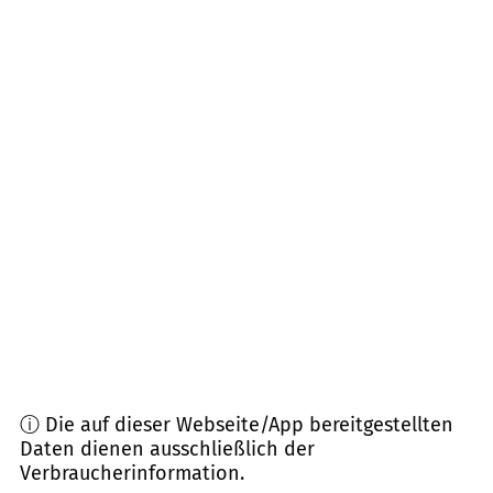
Entfernung)
07616
Bürgel u.a.
(
10,5
km Entfernung)
07548
Gera
(
12,8
km Entfernung)
07557
Gera, Zedlitz u.a.
(
12,9
km Entfernung)
07613
Crossen, Heideland u.a.
(
14,0
km
Entfernung)
07549
Gera
(
14,8
km Entfernung)
ⓘ Die auf dieser Webseite/App bereitgestellten
Daten dienen ausschließlich der
Verbraucherinformation.