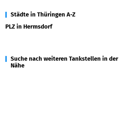
Städte in Thüringen A-Z
PLZ in Hermsdorf
07629
Hermsdorf
Suche nach weiteren Tankstellen in der
Nähe
07639
Bad Klosterlausnitz
(
5,3
km Entfernung)
07589
Münchenbernsdorf, Schwarzbach, Bocka
(
7,6
km Entfernung)
07646
Stadtroda u.a.
(
8,1
km Entfernung)
07586
Bad Köstritz
(
8,4
km Entfernung)
07607
Eisenberg, Gösen, Hainspitz
(
10,2
km