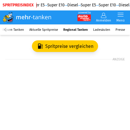
SPRITPREISINDEX
Diesel
Super E5
Super E10
Diesel
Super E5
Super E10
Diesel
powered by
Anmelden
Menü
Wissen Tanken
Aktuelle Spritpreise
Regional Tanken
Ladesäulen
Presse
Spritpreise vergleichen
ANZEIGE