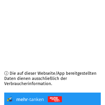
96268
Mitwitz
(
10,9
km Entfernung)
96361
Steinbach a. Wald
(
11,7
km Entfernung)
96352
Wilhelmsthal
(
11,8
km Entfernung)
96355
Tettau
(
12,1
km Entfernung)
96242
Sonnefeld
(
13,5
km Entfernung)
ⓘ Die auf dieser Webseite/App bereitgestellten
Daten dienen ausschließlich der
Verbraucherinformation.