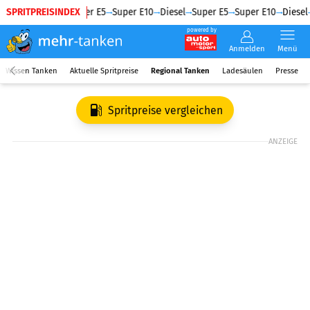
SPRITPREISINDEX
Diesel
Super E5
Super E10
Diesel
Super E5
Super E10
Diesel
powered by
Anmelden
Menü
Wissen Tanken
Aktuelle Spritpreise
Regional Tanken
Ladesäulen
Presse
Spritpreise vergleichen
ANZEIGE