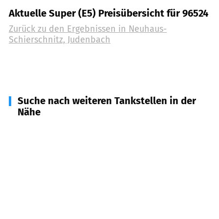
Aktuelle Super (E5) Preisübersicht für 96524
Zurück zu den Ergebnissen in
Neuhaus-
Schierschnitz, Judenbach
Suche nach weiteren Tankstellen in der
Nähe
96342
Stockheim
(
6,4
km Entfernung)
96332
Pressig
(
7,0
km Entfernung)
96515
Sonneberg
(
7,1
km Entfernung)
96465
Neustadt b. Coburg
(
9,0
km Entfernung)
96523
Steinach
(
10,5
km Entfernung)