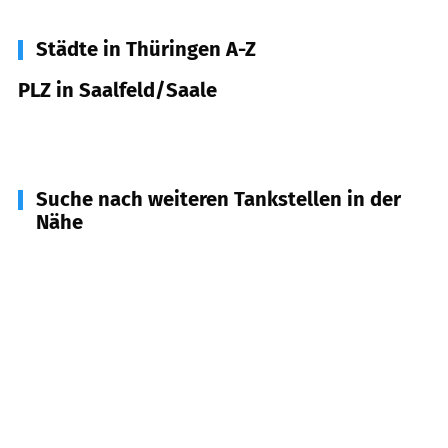
Städte in Thüringen A-Z
PLZ in Saalfeld/Saale
07318
Saalfeld/Saale
Suche nach weiteren Tankstellen in der
Nähe
07429
Döschnitz, Sitzendorf, Rohrbach
(
6,8
km
Entfernung)
07427
Schwarzburg
(
8,0
km Entfernung)
07422
Bad Blankenburg
(
8,3
km Entfernung)
07330
Probstzella
(
8,8
km Entfernung)
98743
Gräfenthal
(
10,9
km Entfernung)