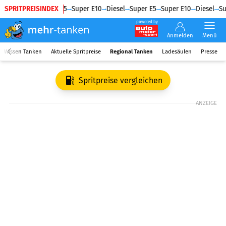
SPRITPREISINDEX
Diesel
Super E5
Super E10
Diesel
Super E5
Super E10
Diesel
Su
powered by
Anmelden
Menü
Wissen Tanken
Aktuelle Spritpreise
Regional Tanken
Ladesäulen
Presse
Spritpreise vergleichen
ANZEIGE