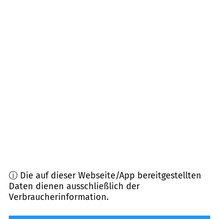
98744
Oberweißbach u.a.
(
11,7
km Entfernung)
07333
Unterwellenborn
(
12,0
km Entfernung)
07338
Kaulsdorf
(
13,9
km Entfernung)
07426
Königsee-Rottenbach u.a.
(
14,2
km
Entfernung)
96337
Ludwigsstadt
(
15,4
km Entfernung)
ⓘ Die auf dieser Webseite/App bereitgestellten
Daten dienen ausschließlich der
Verbraucherinformation.