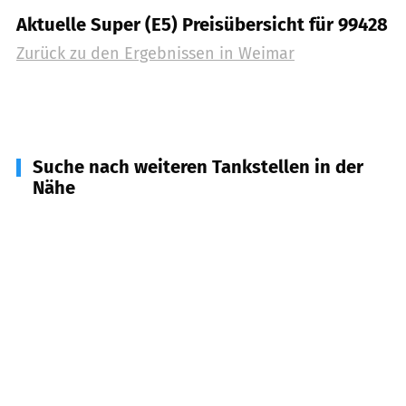
Aktuelle Super (E5) Preisübersicht für 99428
Zurück zu den Ergebnissen in
Weimar
Suche nach weiteren Tankstellen in der
Nähe
99438
Bad Berka u.a.
(
8,7
km Entfernung)
99098
Erfurt
(
8,9
km Entfernung)
99102
Rockhausen, Klettbach
(
9,7
km Entfernung)
99198
Udestedt, Mönchenholzhausen u.a.
(
9,9
km
Entfernung)
99099
Erfurt
(
10,3
km Entfernung)