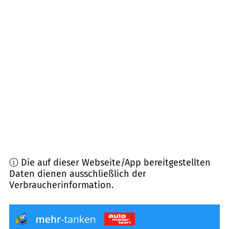
99439
Berlstedt
(
10,7
km Entfernung)
99085
Erfurt
(
13,0
km Entfernung)
99097
Erfurt
(
13,7
km Entfernung)
99441
Lehnstedt u.a.
(
14,1
km Entfernung)
99448
Kranichfeld u.a.
(
14,3
km Entfernung)
ⓘ Die auf dieser Webseite/App bereitgestellten
Daten dienen ausschließlich der
Verbraucherinformation.