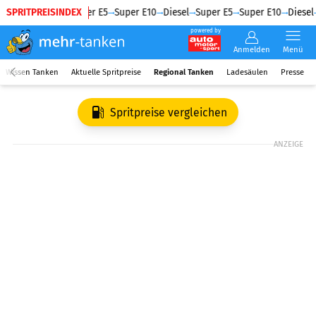
SPRITPREISINDEX
Diesel
Super E5
Super E10
Diesel
Super E5
Super E10
Diesel
powered by
Anmelden
Menü
Wissen Tanken
Aktuelle Spritpreise
Regional Tanken
Ladesäulen
Presse
Spritpreise vergleichen
ANZEIGE