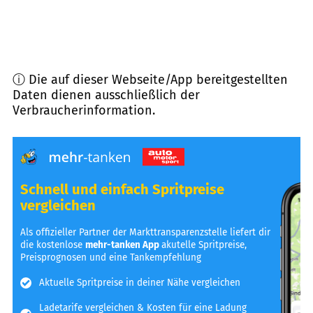
ⓘ Die auf dieser Webseite/App bereitgestellten
Daten dienen ausschließlich der
Verbraucherinformation.
Schnell und einfach Spritpreise
vergleichen
Als offizieller Partner der Markttransparenzstelle liefert dir
die kostenlose
mehr-tanken App
akutelle Spritpreise,
Preisprognosen und eine Tankempfehlung
Aktuelle Spritpreise in deiner Nähe vergleichen
Ladetarife vergleichen & Kosten für eine Ladung