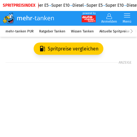
SPRITPREISINDEX
Diesel
Super E5
Super E10
Diesel
Super E5
Super E10
Diesel
powered by
Anmelden
Menü
mehr-tanken PUR
Ratgeber Tanken
Wissen Tanken
Aktuelle Spritpreise
R
Spritpreise vergleichen
ANZEIGE