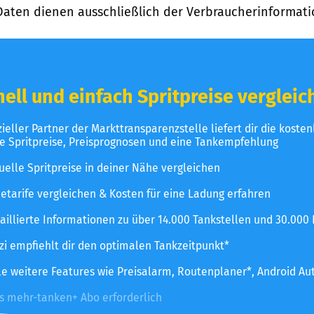
Daten dienen ausschließlich der Verbraucherinformati
ell und einfach Spritpreise vergleic
izieller Partner der Markttransparenzstelle liefert dir die koste
le Spritpreise, Preisprognosen und eine Tankempfehlung
uelle Spritpreise in deiner Nähe vergleichen
etarife vergleichen & Kosten für eine Ladung erfahren
aillierte Informationen zu über 14.000 Tankstellen und 30.000
zzi empfiehlt dir den optimalen Tankzeitpunkt*
le weitere Features wie Preisalarm, Routenplaner*, Android Au
es mehr-tanken+ Abo erforderlich