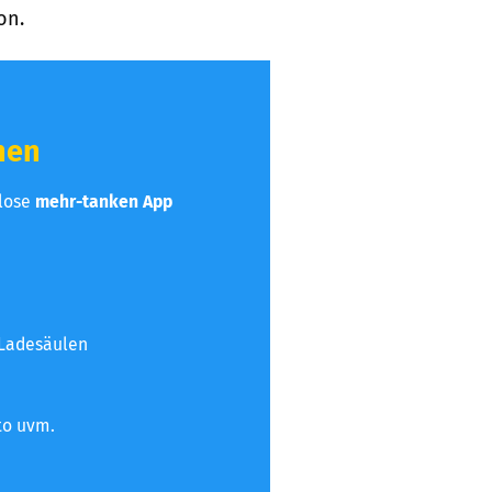
on.
hen
nlose
mehr-tanken App
 Ladesäulen
to uvm.