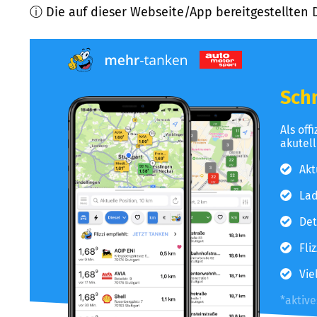
ⓘ Die auf dieser Webseite/App bereitgestellten 
Schn
Als off
akutel
Akt
Lad
Det
Fli
Vie
*aktiv