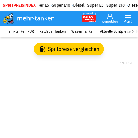
SPRITPREISINDEX
Diesel
Super E5
Super E10
Diesel
Super E5
Super E10
Diesel
powered by
Anmelden
Menü
mehr-tanken PUR
Ratgeber Tanken
Wissen Tanken
Aktuelle Spritpreise
R
Spritpreise vergleichen
ANZEIGE