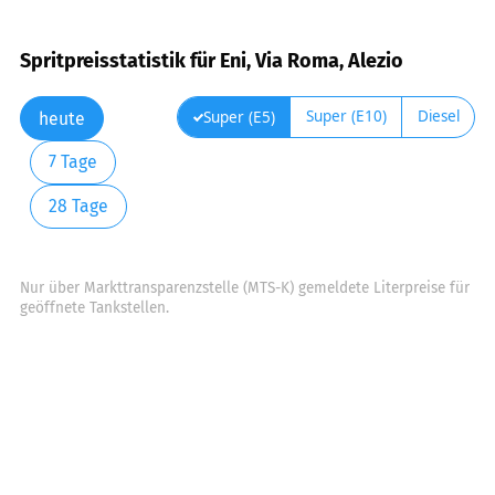
Spritpreisstatistik für Eni, Via Roma, Alezio
Super (E10)
Diesel
Super (E5)
heute
7 Tage
28 Tage
Nur über Markttransparenzstelle (MTS-K) gemeldete Literpreise für
geöffnete Tankstellen.