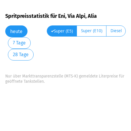
Spritpreisstatistik für Eni, Via Alpi, Alia
Super (E10)
Diesel
Super (E5)
heute
7 Tage
28 Tage
Nur über Markttransparenzstelle (MTS-K) gemeldete Literpreise für
geöffnete Tankstellen.