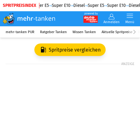
SPRITPREISINDEX
Diesel
Super E5
Super E10
Diesel
Super E5
Super E10
Diesel
powered by
Anmelden
Menü
mehr-tanken PUR
Ratgeber Tanken
Wissen Tanken
Aktuelle Spritpreise
R
Spritpreise vergleichen
ANZEIGE