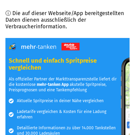
ⓘ Die auf dieser Webseite/App bereitgestellten
Daten dienen ausschließlich der
Verbraucherinformation.
Schnell und einfach Spritpreise
vergleichen
Als offizieller Partner der Markttransparenzstelle liefert dir
die kostenlose
mehr-tanken App
akutelle Spritpreise,
Preisprognosen und eine Tankempfehlung
Aktuelle Spritpreise in deiner Nähe vergleichen
Ladetarife vergleichen & Kosten für eine Ladung
erfahren
Detaillierte Informationen zu über 14.000 Tankstellen
und 30.000 Ladesäulen