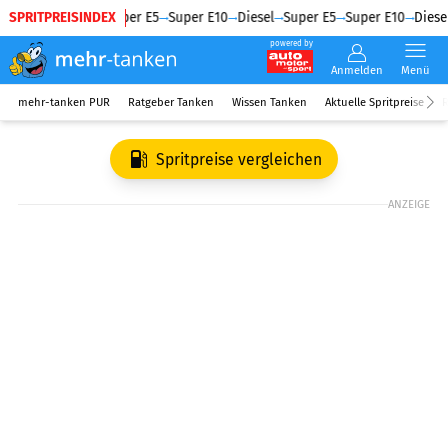
SPRITPREISINDEX
Diesel
Super E5
Super E10
Diesel
Super E5
Super E10
Diesel
powered by
Anmelden
Menü
mehr-tanken PUR
Ratgeber Tanken
Wissen Tanken
Aktuelle Spritpreise
R
Spritpreise vergleichen
ANZEIGE