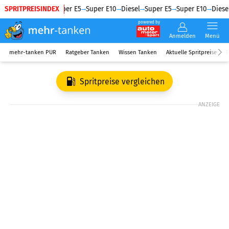
SPRITPREISINDEX
Diesel
Super E5
Super E10
Diesel
Super E5
Super E10
Diesel
powered by
Anmelden
Menü
mehr-tanken PUR
Ratgeber Tanken
Wissen Tanken
Aktuelle Spritpreise
R
Spritpreise vergleichen
ANZEIGE