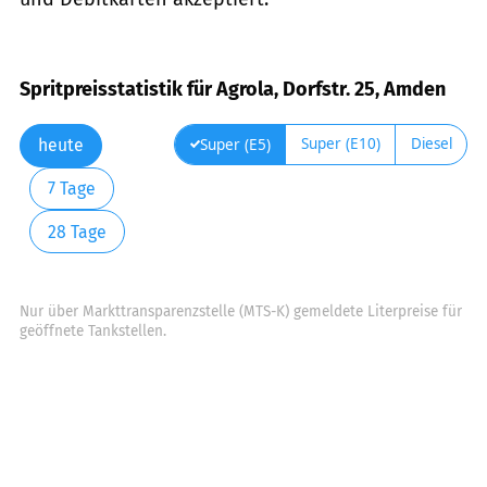
Spritpreisstatistik für Agrola, Dorfstr. 25, Amden
Super (E10)
Diesel
Super (E5)
heute
7 Tage
28 Tage
Nur über Markttransparenzstelle (MTS-K) gemeldete Literpreise für
geöffnete Tankstellen.