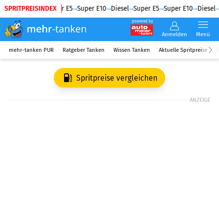
SPRITPREISINDEX
Diesel
Super E5
Super E10
Diesel
Super E5
Super E10
Diesel
powered by
Anmelden
Menü
mehr-tanken PUR
Ratgeber Tanken
Wissen Tanken
Aktuelle Spritpreise
R
Spritpreise vergleichen
ANZEIGE