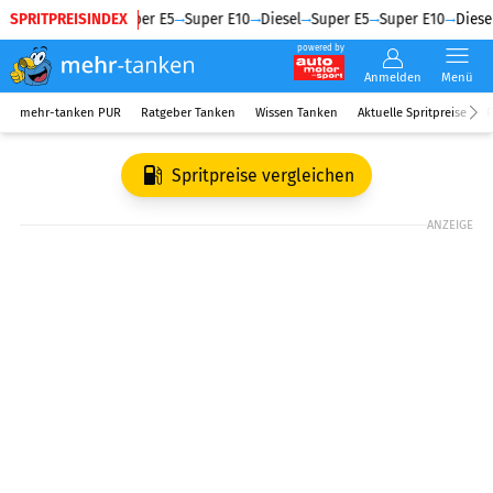
SPRITPREISINDEX
Diesel
Super E5
Super E10
Diesel
Super E5
Super E10
Diesel
powered by
Anmelden
Menü
mehr-tanken PUR
Ratgeber Tanken
Wissen Tanken
Aktuelle Spritpreise
R
Spritpreise vergleichen
ANZEIGE