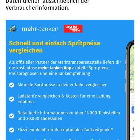
Daten dienen ausschließlich der
Verbraucherinformation.
Schnell und einfach Spritpreise
vergleichen
Als offizieller Partner der Markttransparenzstelle liefert dir
die kostenlose
mehr-tanken App
akutelle Spritpreise,
Preisprognosen und eine Tankempfehlung
Aktuelle Spritpreise in deiner Nähe vergleichen
Ladetarife vergleichen & Kosten für eine Ladung
erfahren
Detaillierte Informationen zu über 14.000 Tankstellen
und 30.000 Ladesäulen
Flizzi empfiehlt dir den optimalen Tankzeitpunkt*