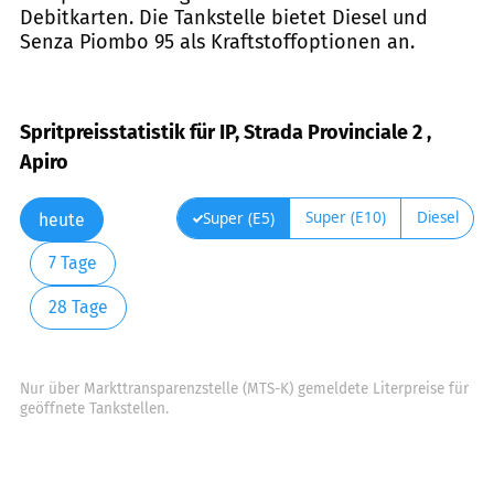
Debitkarten. Die Tankstelle bietet Diesel und
Senza Piombo 95 als Kraftstoffoptionen an.
Spritpreisstatistik für IP, Strada Provinciale 2 ,
Apiro
Super (E10)
Diesel
Super (E5)
heute
7 Tage
28 Tage
Nur über Markttransparenzstelle (MTS-K) gemeldete Literpreise für
geöffnete Tankstellen.