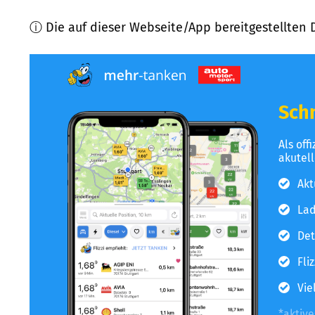
ⓘ Die auf dieser Webseite/App bereitgestellten 
Schn
Als off
akutel
Akt
Lad
Det
Fli
Vie
*aktiv