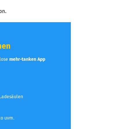
on.
hen
nlose
mehr-tanken App
 Ladesäulen
to uvm.