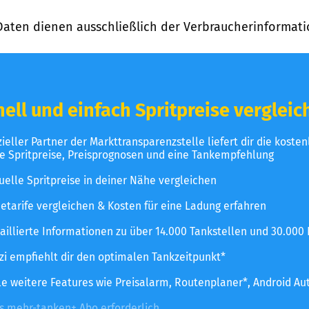
Daten dienen ausschließlich der Verbraucherinformati
ell und einfach Spritpreise vergleic
izieller Partner der Markttransparenzstelle liefert dir die koste
le Spritpreise, Preisprognosen und eine Tankempfehlung
uelle Spritpreise in deiner Nähe vergleichen
etarife vergleichen & Kosten für eine Ladung erfahren
aillierte Informationen zu über 14.000 Tankstellen und 30.000
zzi empfiehlt dir den optimalen Tankzeitpunkt*
le weitere Features wie Preisalarm, Routenplaner*, Android Au
es mehr-tanken+ Abo erforderlich