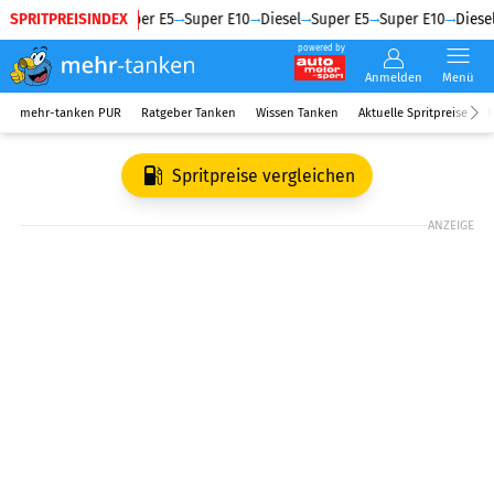
SPRITPREISINDEX
Diesel
Super E5
Super E10
Diesel
Super E5
Super E10
Diesel
powered by
Anmelden
Menü
mehr-tanken PUR
Ratgeber Tanken
Wissen Tanken
Aktuelle Spritpreise
R
Spritpreise vergleichen
ANZEIGE