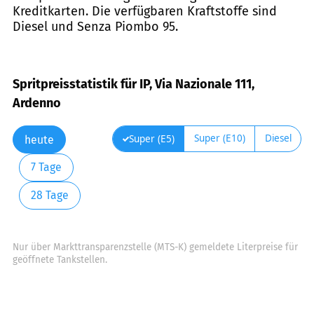
Kreditkarten. Die verfügbaren Kraftstoffe sind
Diesel und Senza Piombo 95.
Spritpreisstatistik für IP, Via Nazionale 111,
Ardenno
Super (E10)
Diesel
Super (E5)
heute
7 Tage
28 Tage
Nur über Markttransparenzstelle (MTS-K) gemeldete Literpreise für
geöffnete Tankstellen.