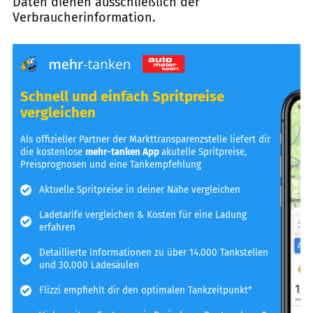
Daten dienen ausschließlich der
Verbraucherinformation.
Schnell und einfach Spritpreise
vergleichen
Als offizieller Partner der Markttransparenzstelle liefert dir
die kostenlose
mehr-tanken App
akutelle Spritpreise,
Preisprognosen und eine Tankempfehlung
Aktuelle Spritpreise in deiner Nähe vergleichen
Ladetarife vergleichen & Kosten für eine Ladung
erfahren
Detaillierte Informationen zu über 14.000 Tankstellen
und 30.000 Ladesäulen
Flizzi empfiehlt dir den optimalen Tankzeitpunkt*