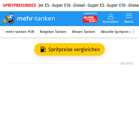
SPRITPREISINDEX
Diesel
Super E5
Super E10
Diesel
Super E5
Super E10
Diesel
powered by
Anmelden
Menü
mehr-tanken PUR
Ratgeber Tanken
Wissen Tanken
Aktuelle Spritpreise
R
Spritpreise vergleichen
ANZEIGE