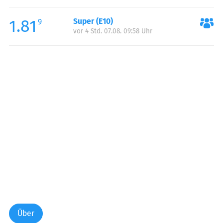
Freitag:
07:00-22:30
1.81
Super (E10)
Samstag:
07:00-19:00
9
vor 4 Std. 07.08. 09:58 Uhr
Sonntag:
09:00-17:00
Sonntag:
21:00-23:00
Feiertag:
09:00-17:00
Über