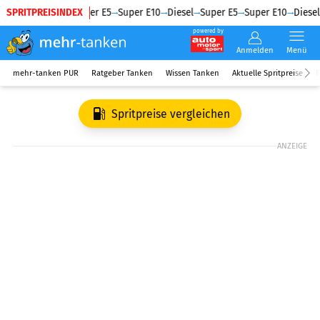
SPRITPREISINDEX
Diesel
Super E5
Super E10
Diesel
Super E5
Super E10
Diesel
powered by
Anmelden
Menü
mehr-tanken PUR
Ratgeber Tanken
Wissen Tanken
Aktuelle Spritpreise
R
Spritpreise vergleichen
ANZEIGE