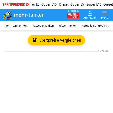
SPRITPREISINDEX
Diesel
Super E5
Super E10
Diesel
Super E5
Super E10
Diesel
powered by
Anmelden
Menü
mehr-tanken PUR
Ratgeber Tanken
Wissen Tanken
Aktuelle Spritpreise
R
Spritpreise vergleichen
ANZEIGE