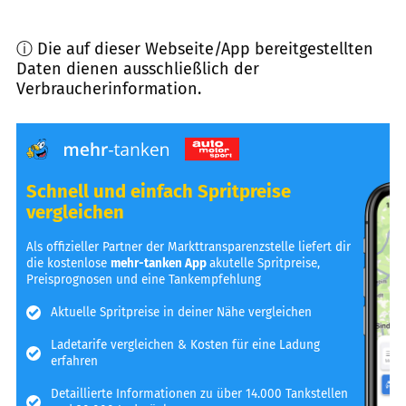
ⓘ Die auf dieser Webseite/App bereitgestellten
Daten dienen ausschließlich der
Verbraucherinformation.
Schnell und einfach Spritpreise
vergleichen
Als offizieller Partner der Markttransparenzstelle liefert dir
die kostenlose
mehr-tanken App
akutelle Spritpreise,
Preisprognosen und eine Tankempfehlung
Aktuelle Spritpreise in deiner Nähe vergleichen
Ladetarife vergleichen & Kosten für eine Ladung
erfahren
Detaillierte Informationen zu über 14.000 Tankstellen