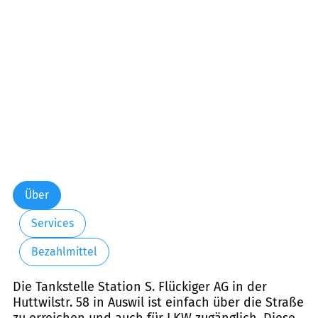
Freitag:
06:00-22:00
Samstag:
06:00-22:00
Sonntag:
07:00-22:00
Über
Services
Bezahlmittel
Die Tankstelle Station S. Flückiger AG in der
Huttwilstr. 58 in Auswil ist einfach über die Straße
zu erreichen und auch für LKW zugänglich. Diese