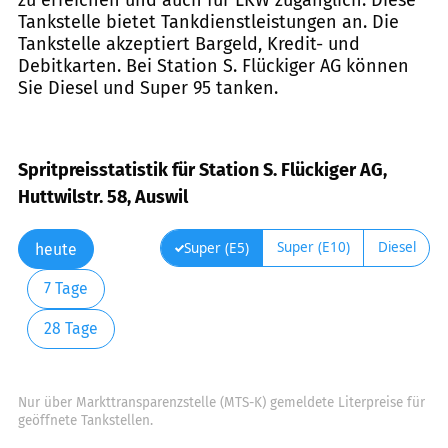
Tankstelle bietet Tankdienstleistungen an. Die
Tankstelle akzeptiert Bargeld, Kredit- und
Debitkarten. Bei Station S. Flückiger AG können
Sie Diesel und Super 95 tanken.
Spritpreisstatistik für Station S. Flückiger AG,
Huttwilstr. 58, Auswil
Super (E10)
Diesel
Super (E5)
heute
7 Tage
28 Tage
Nur über Markttransparenzstelle (MTS-K) gemeldete Literpreise für
geöffnete Tankstellen.