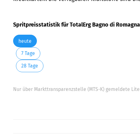
Spritpreisstatistik für TotalErg Bagno di Romagn
heute
7 Tage
28 Tage
Nur über Markttransparenzstelle (MTS-K) gemeldete Liter