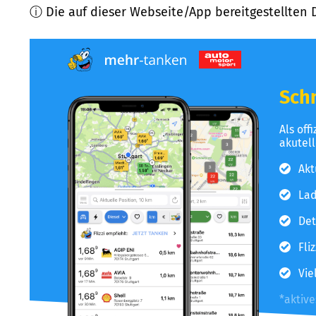
ⓘ Die auf dieser Webseite/App bereitgestellten 
Schn
Als off
akutel
Akt
Lad
Det
Fli
Vie
*aktiv