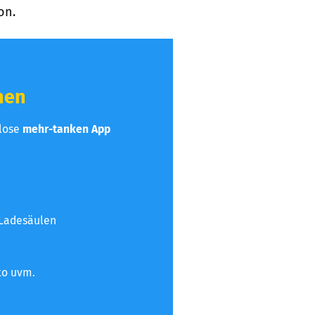
on.
hen
nlose
mehr-tanken App
 Ladesäulen
to uvm.