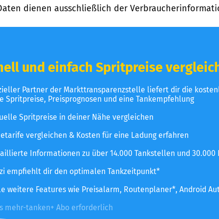
Daten dienen ausschließlich der Verbraucherinformati
ell und einfach Spritpreise vergleic
izieller Partner der Markttransparenzstelle liefert dir die koste
le Spritpreise, Preisprognosen und eine Tankempfehlung
uelle Spritpreise in deiner Nähe vergleichen
etarife vergleichen & Kosten für eine Ladung erfahren
aillierte Informationen zu über 14.000 Tankstellen und 30.000
zzi empfiehlt dir den optimalen Tankzeitpunkt*
le weitere Features wie Preisalarm, Routenplaner*, Android Au
es mehr-tanken+ Abo erforderlich