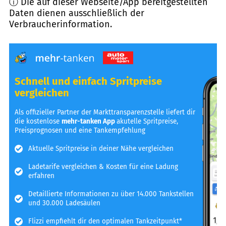
ⓘ Die auf dieser Webseite/App bereitgestellten
Daten dienen ausschließlich der
Verbraucherinformation.
Schnell und einfach Spritpreise
vergleichen
Als offizieller Partner der Markttransparenzstelle liefert dir
die kostenlose
mehr-tanken App
akutelle Spritpreise,
Preisprognosen und eine Tankempfehlung
Aktuelle Spritpreise in deiner Nähe vergleichen
Ladetarife vergleichen & Kosten für eine Ladung
erfahren
Detaillierte Informationen zu über 14.000 Tankstellen
und 30.000 Ladesäulen
Flizzi empfiehlt dir den optimalen Tankzeitpunkt*