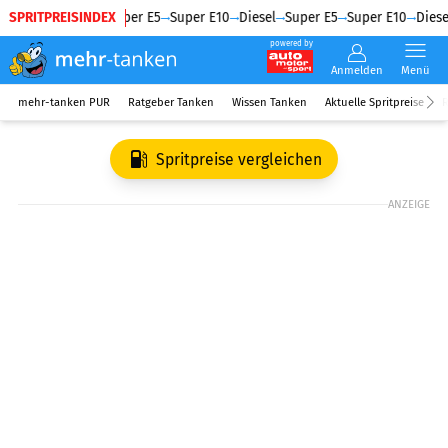
SPRITPREISINDEX
Diesel
Super E5
Super E10
Diesel
Super E5
Super E10
Diesel
powered by
Anmelden
Menü
mehr-tanken PUR
Ratgeber Tanken
Wissen Tanken
Aktuelle Spritpreise
R
Spritpreise vergleichen
ANZEIGE