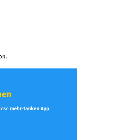
on.
hen
nlose
mehr-tanken App