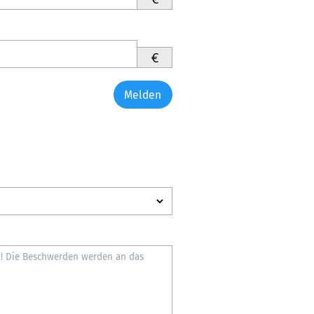
€
Melden