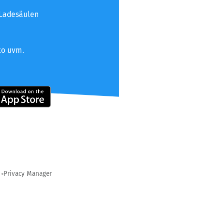
 Ladesäulen
to uvm.
Privacy Manager