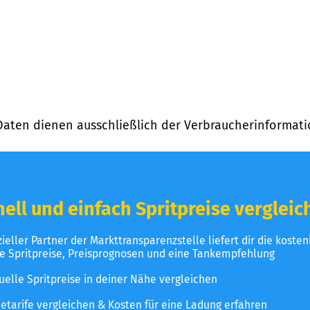
Daten dienen ausschließlich der Verbraucherinformati
ell und einfach Spritpreise vergleic
izieller Partner der Markttransparenzstelle liefert dir die koste
le Spritpreise, Preisprognosen und eine Tankempfehlung
uelle Spritpreise in deiner Nähe vergleichen
etarife vergleichen & Kosten für eine Ladung erfahren