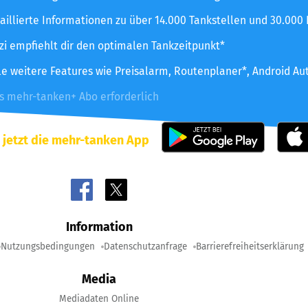
aillierte Informationen zu über 14.000 Tankstellen und 30.000
zzi empfiehlt dir den optimalen Tankzeitpunkt*
le weitere Features wie Preisalarm, Routenplaner*, Android Au
es mehr-tanken+ Abo erforderlich
 jetzt die mehr-tanken App
Information
Nutzungsbedingungen
Datenschutzanfrage
Barrierefreiheitserklärung
Media
Mediadaten Online