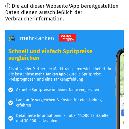
ⓘ Die auf dieser Webseite/App bereitgestellten
Daten dienen ausschließlich der
Verbraucherinformation.
Schnell und einfach Spritpreise
vergleichen
Als offizieller Partner der Markttransparenzstelle liefert dir
die kostenlose
mehr-tanken App
akutelle Spritpreise,
Preisprognosen und eine Tankempfehlung
Aktuelle Spritpreise in deiner Nähe vergleichen
Ladetarife vergleichen & Kosten für eine Ladung
erfahren
Detaillierte Informationen zu über 14.000 Tankstellen
und 30.000 Ladesäulen