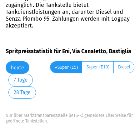
zugänglich. Die Tankstelle bietet
Tankdienstleistungen an, darunter Diesel und
Senza Piombo 95. Zahlungen werden mit Logpay
akzeptiert.
Spritpreisstatistik für Eni, Via Canaletto, Bastiglia
Super (E10)
Diesel
Super (E5)
heute
7 Tage
28 Tage
Nur über Markttransparenzstelle (MTS-K) gemeldete Literpreise für
geöffnete Tankstellen.