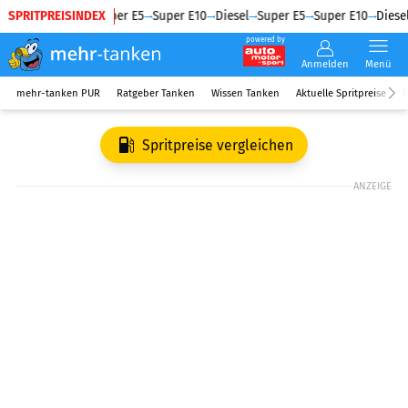
SPRITPREISINDEX
Diesel
Super E5
Super E10
Diesel
Super E5
Super E10
Diesel
powered by
Anmelden
Menü
mehr-tanken PUR
Ratgeber Tanken
Wissen Tanken
Aktuelle Spritpreise
R
Spritpreise vergleichen
ANZEIGE