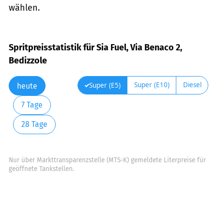
wählen.
Spritpreisstatistik für Sia Fuel, Via Benaco 2,
Bedizzole
Super (E10)
Diesel
Super (E5)
heute
7 Tage
28 Tage
Nur über Markttransparenzstelle (MTS-K) gemeldete Literpreise für
geöffnete Tankstellen.