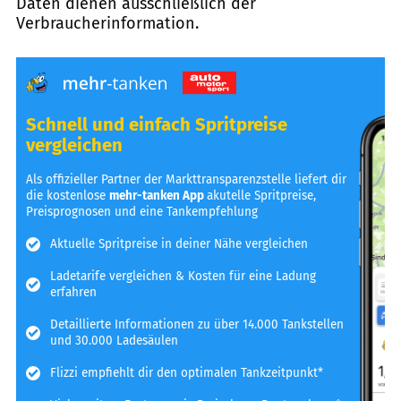
Daten dienen ausschließlich der
Verbraucherinformation.
Schnell und einfach Spritpreise
vergleichen
Als offizieller Partner der Markttransparenzstelle liefert dir
die kostenlose
mehr-tanken App
akutelle Spritpreise,
Preisprognosen und eine Tankempfehlung
Aktuelle Spritpreise in deiner Nähe vergleichen
Ladetarife vergleichen & Kosten für eine Ladung
erfahren
Detaillierte Informationen zu über 14.000 Tankstellen
und 30.000 Ladesäulen
Flizzi empfiehlt dir den optimalen Tankzeitpunkt*