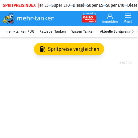
SPRITPREISINDEX
Diesel
Super E5
Super E10
Diesel
Super E5
Super E10
Diesel
powered by
Anmelden
Menü
mehr-tanken PUR
Ratgeber Tanken
Wissen Tanken
Aktuelle Spritpreise
R
Spritpreise vergleichen
ANZEIGE