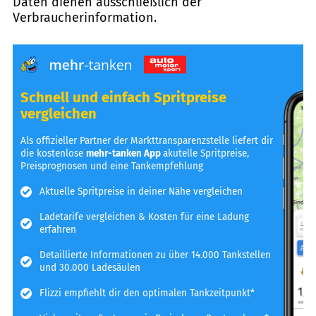
Daten dienen ausschließlich der
Verbraucherinformation.
Schnell und einfach Spritpreise
vergleichen
Als offizieller Partner der Markttransparenzstelle liefert dir
die kostenlose
mehr-tanken App
akutelle Spritpreise,
Preisprognosen und eine Tankempfehlung
Aktuelle Spritpreise in deiner Nähe vergleichen
Ladetarife vergleichen & Kosten für eine Ladung
erfahren
Detaillierte Informationen zu über 14.000 Tankstellen
und 30.000 Ladesäulen
Flizzi empfiehlt dir den optimalen Tankzeitpunkt*