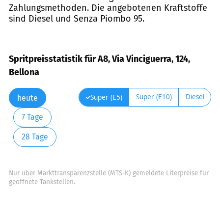
Zahlungsmethoden. Die angebotenen Kraftstoffe
sind Diesel und Senza Piombo 95.
Spritpreisstatistik für A8, Via Vinciguerra, 124,
Bellona
Super (E10)
Diesel
Super (E5)
heute
7 Tage
28 Tage
Nur über Markttransparenzstelle (MTS-K) gemeldete Literpreise für
geöffnete Tankstellen.