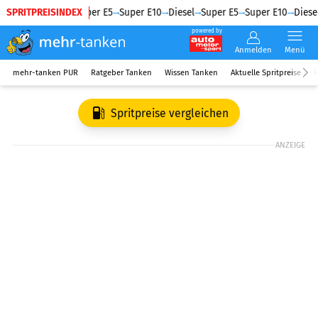
SPRITPREISINDEX
Diesel
Super E5
Super E10
Diesel
Super E5
Super E10
Diesel
powered by
Anmelden
Menü
mehr-tanken PUR
Ratgeber Tanken
Wissen Tanken
Aktuelle Spritpreise
R
Spritpreise vergleichen
ANZEIGE