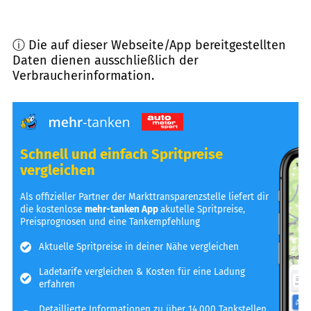
ⓘ Die auf dieser Webseite/App bereitgestellten
Daten dienen ausschließlich der
Verbraucherinformation.
Schnell und einfach Spritpreise
vergleichen
Als offizieller Partner der Markttransparenzstelle liefert dir
die kostenlose
mehr-tanken App
akutelle Spritpreise,
Preisprognosen und eine Tankempfehlung
Aktuelle Spritpreise in deiner Nähe vergleichen
Ladetarife vergleichen & Kosten für eine Ladung
erfahren
Detaillierte Informationen zu über 14.000 Tankstellen