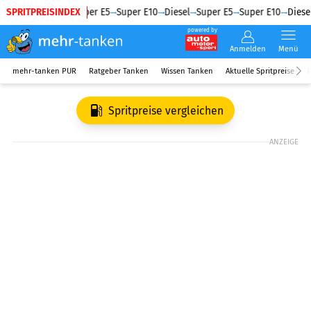
SPRITPREISINDEX
Diesel
Super E5
Super E10
Diesel
Super E5
Super E10
Diesel
powered by
Anmelden
Menü
mehr-tanken PUR
Ratgeber Tanken
Wissen Tanken
Aktuelle Spritpreise
R
Spritpreise vergleichen
ANZEIGE