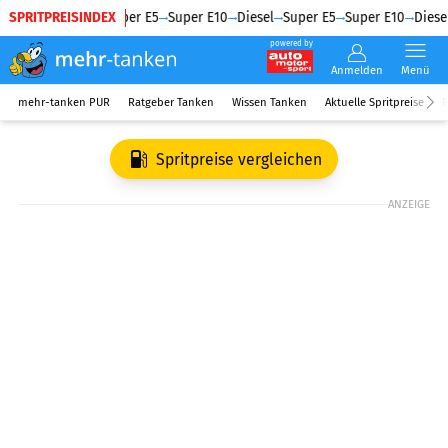
SPRITPREISINDEX
Diesel
Super E5
Super E10
Diesel
Super E5
Super E10
Diesel
powered by
Anmelden
Menü
mehr-tanken PUR
Ratgeber Tanken
Wissen Tanken
Aktuelle Spritpreise
R
Spritpreise vergleichen
ANZEIGE