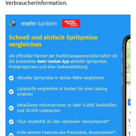
Verbraucherinformation.
Schnell und einfach Spritpreise
vergleichen
Als offizieller Partner der Markttransparenzstelle liefert dir
die kostenlose
mehr-tanken App
akutelle Spritpreise,
Preisprognosen und eine Tankempfehlung
Aktuelle Spritpreise in deiner Nähe vergleichen
Ladetarife vergleichen & Kosten für eine Ladung
erfahren
Detaillierte Informationen zu über 14.000 Tankstellen
und 30.000 Ladesäulen
Flizzi empfiehlt dir den optimalen Tankzeitpunkt*
Viele weitere Features wie Preisalarm, Routenplaner*,