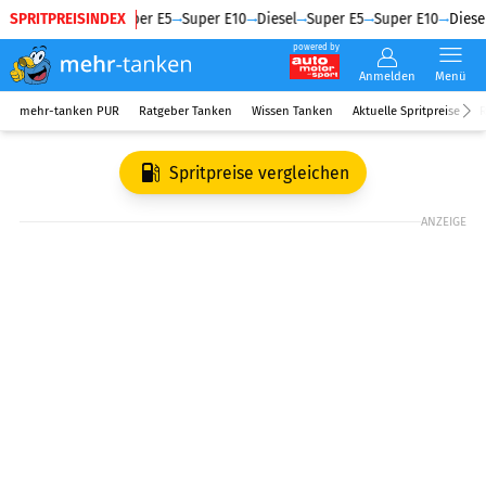
SPRITPREISINDEX
Diesel
Super E5
Super E10
Diesel
Super E5
Super E10
Diesel
powered by
Anmelden
Menü
mehr-tanken PUR
Ratgeber Tanken
Wissen Tanken
Aktuelle Spritpreise
R
Spritpreise vergleichen
ANZEIGE