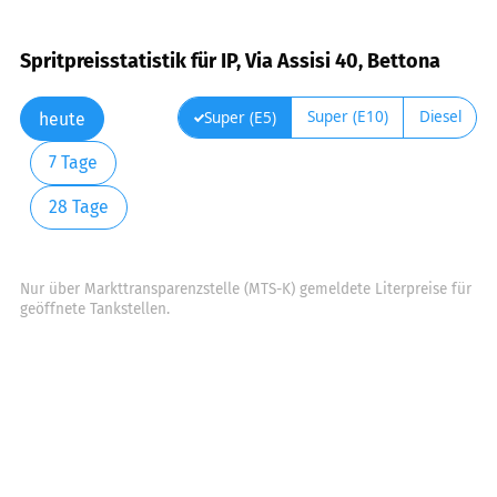
Spritpreisstatistik für IP, Via Assisi 40, Bettona
Super (E10)
Diesel
Super (E5)
heute
7 Tage
28 Tage
Nur über Markttransparenzstelle (MTS-K) gemeldete Literpreise für
geöffnete Tankstellen.