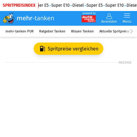
SPRITPREISINDEX
Diesel
Super E5
Super E10
Diesel
Super E5
Super E10
Diesel
powered by
Anmelden
Menü
mehr-tanken PUR
Ratgeber Tanken
Wissen Tanken
Aktuelle Spritpreise
R
Spritpreise vergleichen
ANZEIGE