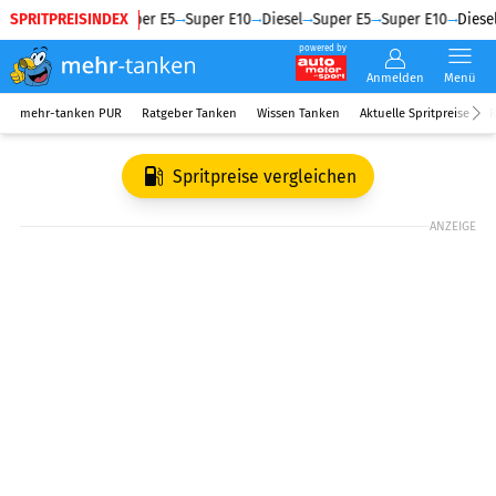
SPRITPREISINDEX
Diesel
Super E5
Super E10
Diesel
Super E5
Super E10
Diesel
powered by
Anmelden
Menü
mehr-tanken PUR
Ratgeber Tanken
Wissen Tanken
Aktuelle Spritpreise
R
Spritpreise vergleichen
ANZEIGE