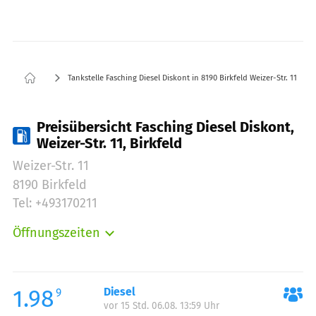
Tankstelle Fasching Diesel Diskont in 8190 Birkfeld Weizer-Str. 11
Preisübersicht Fasching Diesel Diskont,
Weizer-Str. 11, Birkfeld
Weizer-Str. 11
8190 Birkfeld
Tel: +493170211
Öffnungszeiten
Montag:
06:00-22:00
Dienstag:
06:00-22:00
Mittwoch:
06:00-22:00
1.98
Diesel
9
vor 15 Std. 06.08. 13:59 Uhr
Donnerstag:
06:00-22:00