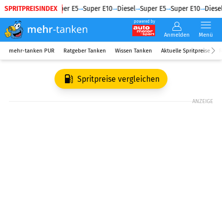
SPRITPREISINDEX
Diesel
Super E5
Super E10
Diesel
Super E5
Super E10
Diesel
powered by
Anmelden
Menü
mehr-tanken PUR
Ratgeber Tanken
Wissen Tanken
Aktuelle Spritpreise
R
Spritpreise vergleichen
ANZEIGE