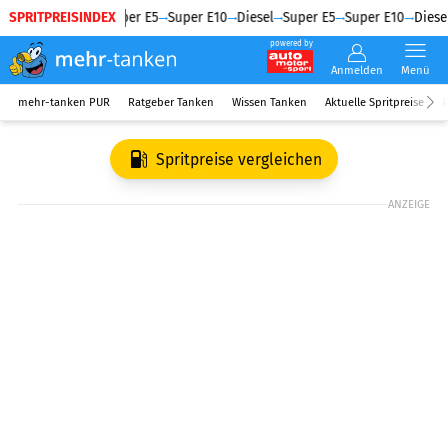
SPRITPREISINDEX
Diesel
Super E5
Super E10
Diesel
Super E5
Super E10
Diesel
powered by
Anmelden
Menü
mehr-tanken PUR
Ratgeber Tanken
Wissen Tanken
Aktuelle Spritpreise
R
Spritpreise vergleichen
ANZEIGE