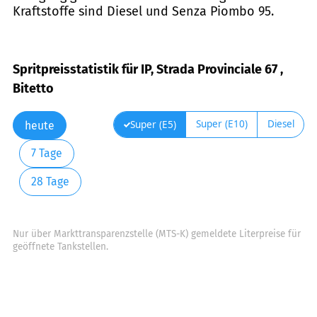
Kraftstoffe sind Diesel und Senza Piombo 95.
Spritpreisstatistik für IP, Strada Provinciale 67 ,
Bitetto
Super (E10)
Diesel
Super (E5)
heute
7 Tage
28 Tage
Nur über Markttransparenzstelle (MTS-K) gemeldete Literpreise für
geöffnete Tankstellen.