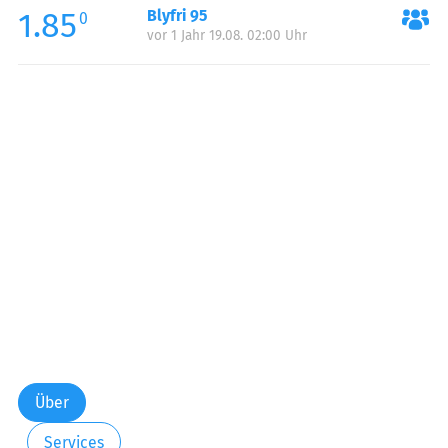
1.85
Blyfri 95
Samstag:
00:00-24:00
0
vor 1 Jahr 19.08. 02:00 Uhr
Sonntag:
00:00-24:00
Feiertag:
00:00-24:00
Über
Services