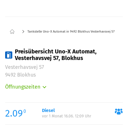
Tankstelle Uno-X Automat in 9492 Blokhus Vesterhavsvej 57
Preisübersicht Uno-X Automat,
Vesterhavsvej 57, Blokhus
Vesterhavsvej 57
9492 Blokhus
Öffnungszeiten
Montag:
00:00-24:00
Dienstag:
00:00-24:00
Mittwoch:
00:00-24:00
2.09
Diesel
0
vor 1 Monat 16.06. 12:09 Uhr
Donnerstag:
00:00-24:00
Freitag:
00:00-24:00