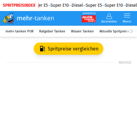
SPRITPREISINDEX
Diesel
Super E5
Super E10
Diesel
Super E5
Super E10
Diesel
powered by
Anmelden
Menü
mehr-tanken PUR
Ratgeber Tanken
Wissen Tanken
Aktuelle Spritpreise
R
Spritpreise vergleichen
ANZEIGE