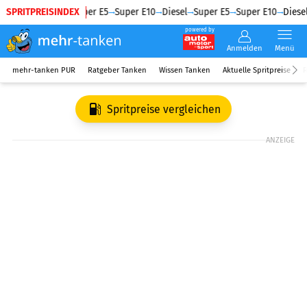
SPRITPREISINDEX
Diesel
Super E5
Super E10
Diesel
Super E5
Super E10
Diesel
powered by
Anmelden
Menü
mehr-tanken PUR
Ratgeber Tanken
Wissen Tanken
Aktuelle Spritpreise
R
Spritpreise vergleichen
ANZEIGE