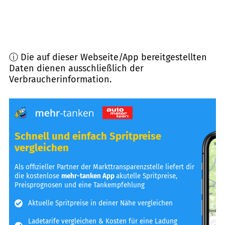
ⓘ Die auf dieser Webseite/App bereitgestellten
Daten dienen ausschließlich der
Verbraucherinformation.
Schnell und einfach Spritpreise
vergleichen
Als offizieller Partner der Markttransparenzstelle liefert dir
die kostenlose
mehr-tanken App
akutelle Spritpreise,
Preisprognosen und eine Tankempfehlung
Aktuelle Spritpreise in deiner Nähe vergleichen
Ladetarife vergleichen & Kosten für eine Ladung