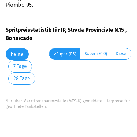
Piombo 95.
Spritpreisstatistik für IP, Strada Provinciale N.15 ,
Bonarcado
Super (E10)
Diesel
Super (E5)
heute
7 Tage
28 Tage
Nur über Markttransparenzstelle (MTS-K) gemeldete Literpreise für
geöffnete Tankstellen.