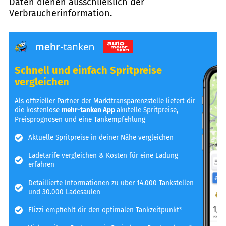
Daten dienen ausschließlich der
Verbraucherinformation.
Schnell und einfach Spritpreise
vergleichen
Als offizieller Partner der Markttransparenzstelle liefert dir
die kostenlose
mehr-tanken App
akutelle Spritpreise,
Preisprognosen und eine Tankempfehlung
Aktuelle Spritpreise in deiner Nähe vergleichen
Ladetarife vergleichen & Kosten für eine Ladung
erfahren
Detaillierte Informationen zu über 14.000 Tankstellen
und 30.000 Ladesäulen
Flizzi empfiehlt dir den optimalen Tankzeitpunkt*