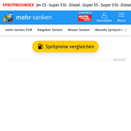
SPRITPREISINDEX
Diesel
Super E5
Super E10
Diesel
Super E5
Super E10
Diesel
powered by
Anmelden
Menü
mehr-tanken PUR
Ratgeber Tanken
Wissen Tanken
Aktuelle Spritpreise
R
Spritpreise vergleichen
ANZEIGE