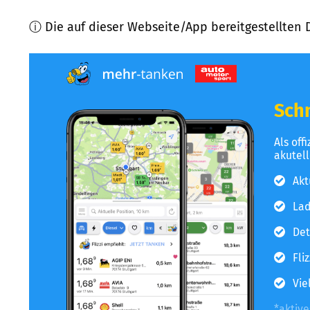
ⓘ Die auf dieser Webseite/App bereitgestellten 
Schn
Als off
akutel
Akt
Lad
Det
Fli
Vie
*aktiv