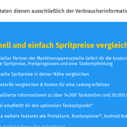
Daten dienen ausschließlich der Verbraucherinformati
ell und einfach Spritpreise vergleic
izieller Partner der Markttransparenzstelle liefert dir die koste
le Spritpreise, Preisprognosen und eine Tankempfehlung
uelle Spritpreise in deiner Nähe vergleichen
etarife vergleichen & Kosten für eine Ladung erfahren
aillierte Informationen zu über 14.000 Tankstellen und 30.000
zzi empfiehlt dir den optimalen Tankzeitpunkt*
le weitere Features wie Preisalarm, Routenplaner*, Android Au
es mehr-tanken+ Abo erforderlich