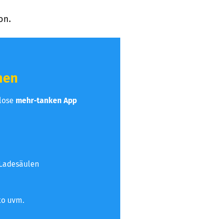
on.
hen
nlose
mehr-tanken App
 Ladesäulen
to uvm.