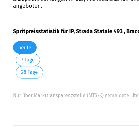
angeboten.
Spritpreisstatistik für IP, Strada Statale 493 , Bra
heute
7 Tage
28 Tage
Nur über Markttransparenzstelle (MTS-K) gemeldete Liter