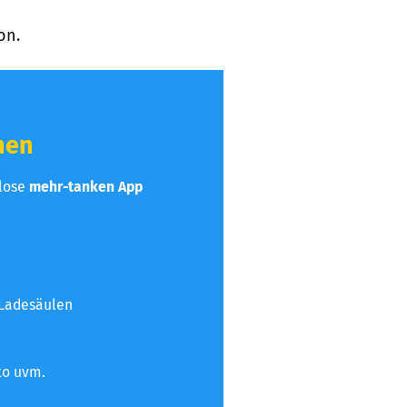
on.
hen
nlose
mehr-tanken App
 Ladesäulen
to uvm.