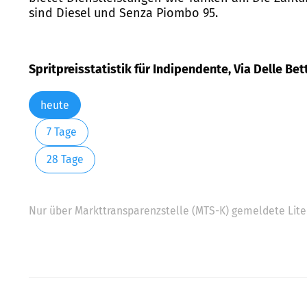
sind Diesel und Senza Piombo 95.
Spritpreisstatistik für Indipendente, Via Delle Bet
heute
7 Tage
28 Tage
Nur über Markttransparenzstelle (MTS-K) gemeldete Liter