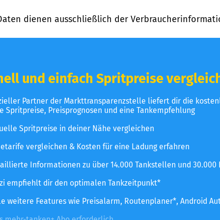
Daten dienen ausschließlich der Verbraucherinformati
ell und einfach Spritpreise vergleic
izieller Partner der Markttransparenzstelle liefert dir die koste
le Spritpreise, Preisprognosen und eine Tankempfehlung
uelle Spritpreise in deiner Nähe vergleichen
etarife vergleichen & Kosten für eine Ladung erfahren
aillierte Informationen zu über 14.000 Tankstellen und 30.000
zzi empfiehlt dir den optimalen Tankzeitpunkt*
le weitere Features wie Preisalarm, Routenplaner*, Android Au
es mehr-tanken+ Abo erforderlich