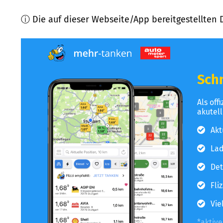
ⓘ Die auf dieser Webseite/App bereitgestellten 
Schn
Als off
akutel
Akt
Lad
Det
Fli
Vie
*aktiv