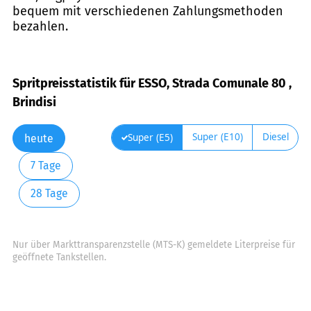
bequem mit verschiedenen Zahlungsmethoden
bezahlen.
Spritpreisstatistik für ESSO, Strada Comunale 80 ,
Brindisi
Super (E10)
Diesel
Super (E5)
heute
7 Tage
28 Tage
Nur über Markttransparenzstelle (MTS-K) gemeldete Literpreise für
geöffnete Tankstellen.