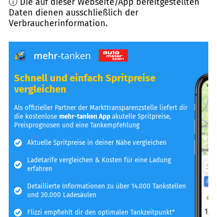
ⓘ Die auf dieser Webseite/App bereitgestellten
Daten dienen ausschließlich der
Verbraucherinformation.
Schnell und einfach Spritpreise
vergleichen
Als offizieller Partner der Markttransparenzstelle liefert dir
die kostenlose
mehr-tanken App
akutelle Spritpreise,
Preisprognosen und eine Tankempfehlung
Aktuelle Spritpreise in deiner Nähe vergleichen
Ladetarife vergleichen & Kosten für eine Ladung
erfahren
Detaillierte Informationen zu über 14.000 Tankstellen
und 30.000 Ladesäulen
Flizzi empfiehlt dir den optimalen Tankzeitpunkt*