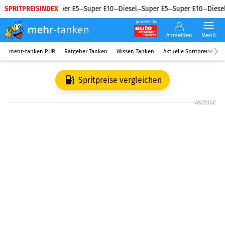
SPRITPREISINDEX
Diesel
Super E5
Super E10
Diesel
Super E5
Super E10
Diesel
powered by
Anmelden
Menü
mehr-tanken PUR
Ratgeber Tanken
Wissen Tanken
Aktuelle Spritpreise
R
Spritpreise vergleichen
ANZEIGE