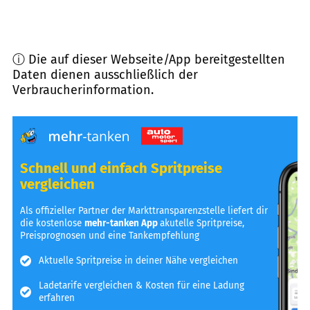
ⓘ Die auf dieser Webseite/App bereitgestellten
Daten dienen ausschließlich der
Verbraucherinformation.
Schnell und einfach Spritpreise
vergleichen
Als offizieller Partner der Markttransparenzstelle liefert dir
die kostenlose
mehr-tanken App
akutelle Spritpreise,
Preisprognosen und eine Tankempfehlung
Aktuelle Spritpreise in deiner Nähe vergleichen
Ladetarife vergleichen & Kosten für eine Ladung
erfahren