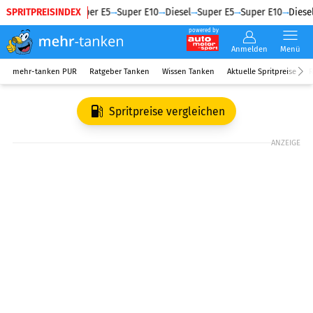
SPRITPREISINDEX
Diesel
Super E5
Super E10
Diesel
Super E5
Super E10
Diesel
powered by
Anmelden
Menü
mehr-tanken PUR
Ratgeber Tanken
Wissen Tanken
Aktuelle Spritpreise
R
Spritpreise vergleichen
ANZEIGE