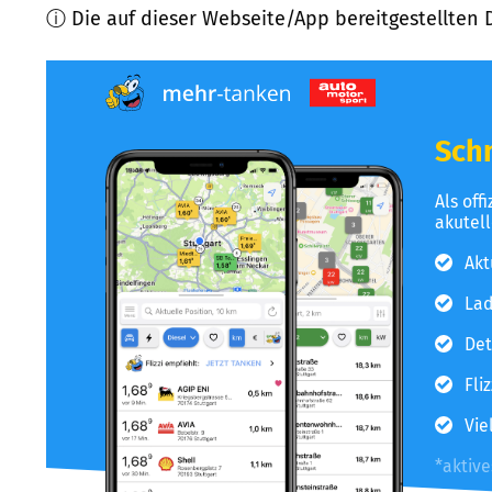
ⓘ Die auf dieser Webseite/App bereitgestellten 
Schn
Als off
akutel
Akt
Lad
Det
Fli
Vie
*aktiv