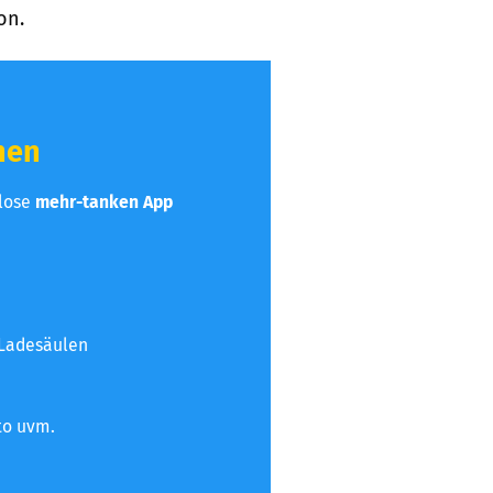
on.
hen
nlose
mehr-tanken App
 Ladesäulen
to uvm.