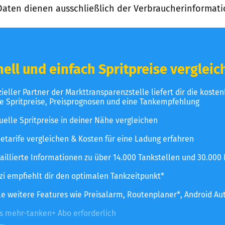
Daten dienen ausschließlich der Verbraucherinformati
ell und einfach Spritpreise vergleic
izieller Partner der Markttransparenzstelle liefert dir die koste
le Spritpreise, Preisprognosen und eine Tankempfehlung
uelle Spritpreise in deiner Nähe vergleichen
etarife vergleichen & Kosten für eine Ladung erfahren
aillierte Informationen zu über 14.000 Tankstellen und 30.000
zzi empfiehlt dir den optimalen Tankzeitpunkt*
le weitere Features wie Preisalarm, Routenplaner*, Android Au
es mehr-tanken+ Abo erforderlich