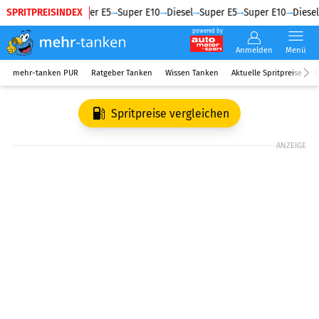
SPRITPREISINDEX
Diesel
Super E5
Super E10
Diesel
Super E5
Super E10
Diesel
powered by
Anmelden
Menü
mehr-tanken PUR
Ratgeber Tanken
Wissen Tanken
Aktuelle Spritpreise
R
Spritpreise vergleichen
ANZEIGE