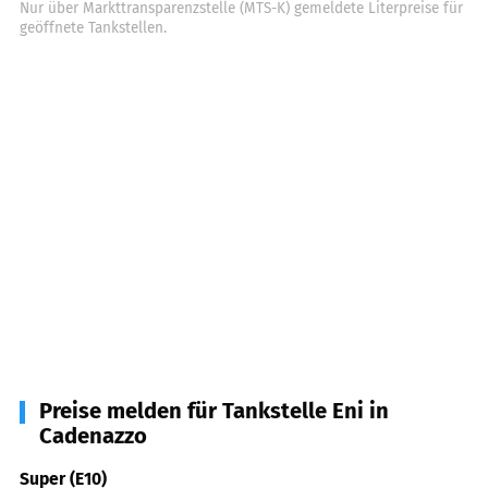
Nur über Markttransparenzstelle (MTS-K) gemeldete Literpreise für
geöffnete Tankstellen.
Preise melden für Tankstelle Eni in
Cadenazzo
Super (E10)