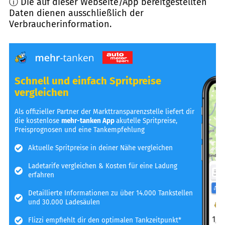
ⓘ Die auf dieser Webseite/App bereitgestellten
Daten dienen ausschließlich der
Verbraucherinformation.
Schnell und einfach Spritpreise
vergleichen
Als offizieller Partner der Markttransparenzstelle liefert dir
die kostenlose
mehr-tanken App
akutelle Spritpreise,
Preisprognosen und eine Tankempfehlung
Aktuelle Spritpreise in deiner Nähe vergleichen
Ladetarife vergleichen & Kosten für eine Ladung
erfahren
Detaillierte Informationen zu über 14.000 Tankstellen
und 30.000 Ladesäulen
Flizzi empfiehlt dir den optimalen Tankzeitpunkt*