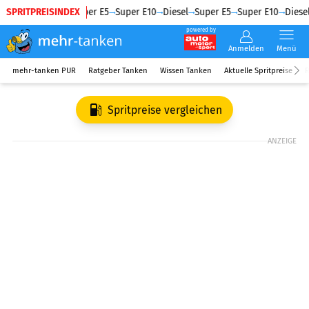
SPRITPREISINDEX
Diesel
Super E5
Super E10
Diesel
Super E5
Super E10
Diesel
powered by
Anmelden
Menü
mehr-tanken PUR
Ratgeber Tanken
Wissen Tanken
Aktuelle Spritpreise
R
Spritpreise vergleichen
ANZEIGE