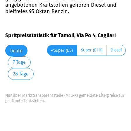
angebotenen Kraftstoffen gehören Diesel und
bleifreies 95 Oktan Benzin.
Spritpreisstatistik für Tamoil, Via Po 4, Cagliari
Super (E10)
Diesel
Super (E5)
heute
7 Tage
28 Tage
Nur über Markttransparenzstelle (MTS-K) gemeldete Literpreise für
geöffnete Tankstellen.