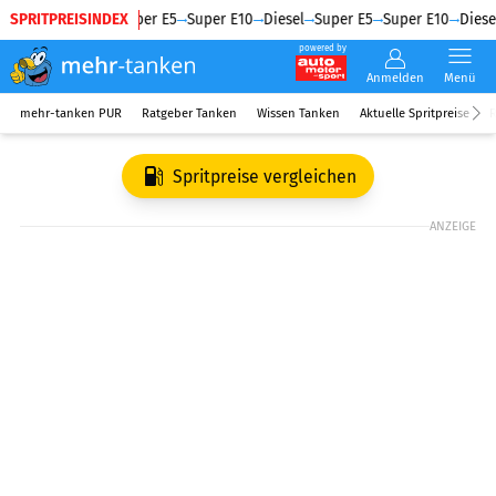
SPRITPREISINDEX
Diesel
Super E5
Super E10
Diesel
Super E5
Super E10
Diesel
powered by
Anmelden
Menü
mehr-tanken PUR
Ratgeber Tanken
Wissen Tanken
Aktuelle Spritpreise
R
Spritpreise vergleichen
ANZEIGE