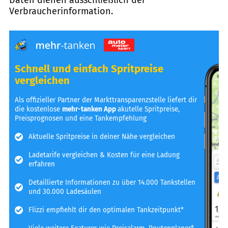
Verbraucherinformation.
Schnell und einfach Spritpreise
vergleichen
Als offizieller Partner der Markttransparenzstelle liefert dir
die kostenlose
mehr-tanken App
akutelle Spritpreise,
Preisprognosen und eine Tankempfehlung
Aktuelle Spritpreise in deiner Nähe vergleichen
Ladetarife vergleichen & Kosten für eine Ladung
erfahren
Detaillierte Informationen zu über 14.000 Tankstellen
und 30.000 Ladesäulen
Flizzi empfiehlt dir den optimalen Tankzeitpunkt*