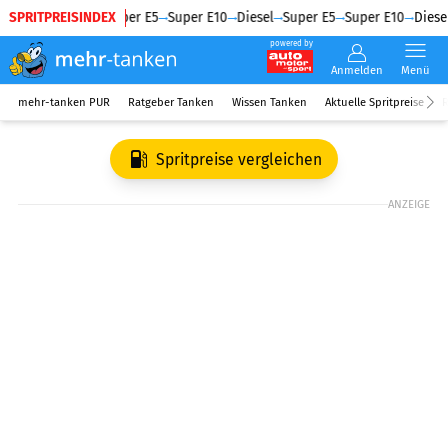
SPRITPREISINDEX
Diesel
Super E5
Super E10
Diesel
Super E5
Super E10
Diesel
powered by
Anmelden
Menü
mehr-tanken PUR
Ratgeber Tanken
Wissen Tanken
Aktuelle Spritpreise
R
Spritpreise vergleichen
ANZEIGE