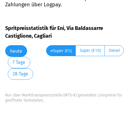
Zahlungen über Logpay.
Spritpreisstatistik für Eni, Via Baldassarre
Castiglione, Cagliari
Super (E10)
Diesel
Super (E5)
heute
7 Tage
28 Tage
Nur über Markttransparenzstelle (MTS-K) gemeldete Literpreise für
geöffnete Tankstellen.