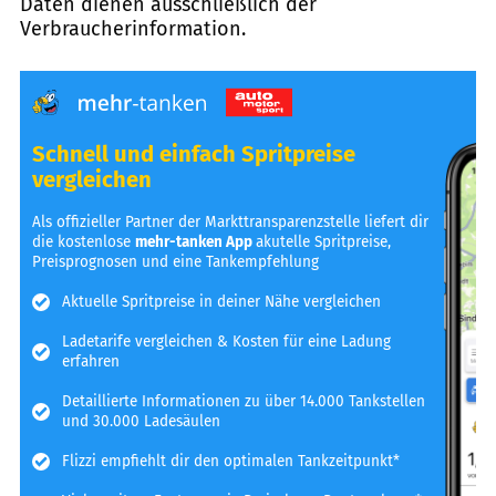
Daten dienen ausschließlich der
Verbraucherinformation.
Schnell und einfach Spritpreise
vergleichen
Als offizieller Partner der Markttransparenzstelle liefert dir
die kostenlose
mehr-tanken App
akutelle Spritpreise,
Preisprognosen und eine Tankempfehlung
Aktuelle Spritpreise in deiner Nähe vergleichen
Ladetarife vergleichen & Kosten für eine Ladung
erfahren
Detaillierte Informationen zu über 14.000 Tankstellen
und 30.000 Ladesäulen
Flizzi empfiehlt dir den optimalen Tankzeitpunkt*