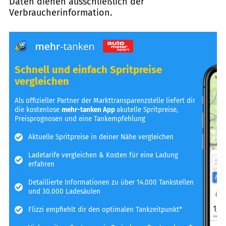
Daten dienen ausschließlich der
Verbraucherinformation.
Schnell und einfach Spritpreise
vergleichen
Als offizieller Partner der Markttransparenzstelle liefert dir
die kostenlose
mehr-tanken App
akutelle Spritpreise,
Preisprognosen und eine Tankempfehlung
Aktuelle Spritpreise in deiner Nähe vergleichen
Ladetarife vergleichen & Kosten für eine Ladung
erfahren
Detaillierte Informationen zu über 14.000 Tankstellen
und 30.000 Ladesäulen
Flizzi empfiehlt dir den optimalen Tankzeitpunkt*