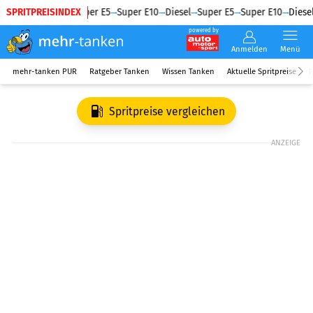
SPRITPREISINDEX
Diesel
Super E5
Super E10
Diesel
Super E5
Super E10
Diesel
powered by
Anmelden
Menü
mehr-tanken PUR
Ratgeber Tanken
Wissen Tanken
Aktuelle Spritpreise
R
Spritpreise vergleichen
ANZEIGE