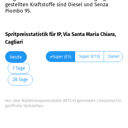
gestellten Kraftstoffe sind Diesel und Senza
Piombo 95.
Spritpreisstatistik für IP, Via Santa Maria Chiara,
Cagliari
Super (E10)
Diesel
Super (E5)
heute
7 Tage
28 Tage
Nur über Markttransparenzstelle (MTS-K) gemeldete Literpreise für
geöffnete Tankstellen.