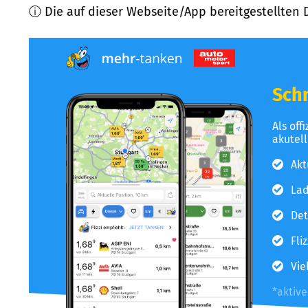
ⓘ Die auf dieser Webseite/App bereitgestellten 
Schn
Als off
akutel
Akt
Lad
Det
Fli
Vie
*aktiv