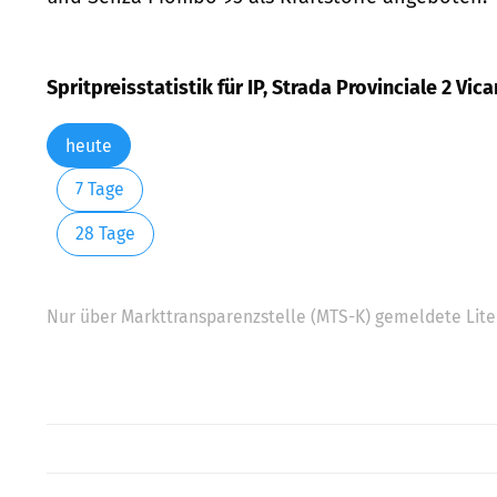
Spritpreisstatistik für IP, Strada Provinciale 2 Vica
heute
7 Tage
28 Tage
Nur über Markttransparenzstelle (MTS-K) gemeldete Liter