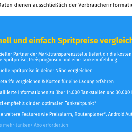
Daten dienen ausschließlich der Verbraucherinformati
ell und einfach Spritpreise vergleic
izieller Partner der Markttransparenzstelle liefert dir die koste
le Spritpreise, Preisprognosen und eine Tankempfehlung
uelle Spritpreise in deiner Nähe vergleichen
etarife vergleichen & Kosten für eine Ladung erfahren
aillierte Informationen zu über 14.000 Tankstellen und 30.000
zzi empfiehlt dir den optimalen Tankzeitpunkt*
le weitere Features wie Preisalarm, Routenplaner*, Android Au
es mehr-tanken+ Abo erforderlich