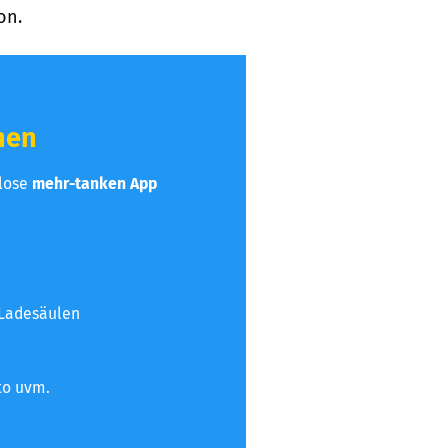
on.
hen
nlose
mehr-tanken App
 Ladesäulen
to uvm.