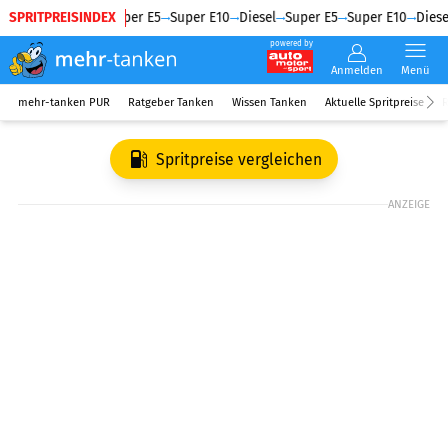
SPRITPREISINDEX
Diesel
Super E5
Super E10
Diesel
Super E5
Super E10
Diesel
powered by
Anmelden
Menü
mehr-tanken PUR
Ratgeber Tanken
Wissen Tanken
Aktuelle Spritpreise
R
Spritpreise vergleichen
ANZEIGE