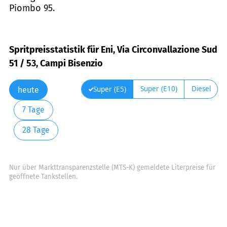
Piombo 95.
Spritpreisstatistik für Eni, Via Circonvallazione Sud
51 / 53, Campi Bisenzio
Super (E10)
Diesel
Super (E5)
heute
7 Tage
28 Tage
Nur über Markttransparenzstelle (MTS-K) gemeldete Literpreise für
geöffnete Tankstellen.