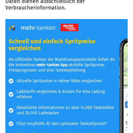
Daten dienen ausschließlich der
Verbraucherinformation.
Schnell und einfach Spritpreise
vergleichen
Als offizieller Partner der Markttransparenzstelle liefert dir
die kostenlose
mehr-tanken App
akutelle Spritpreise,
Preisprognosen und eine Tankempfehlung
Aktuelle Spritpreise in deiner Nähe vergleichen
Ladetarife vergleichen & Kosten für eine Ladung
erfahren
Detaillierte Informationen zu über 14.000 Tankstellen
und 30.000 Ladesäulen
Flizzi empfiehlt dir den optimalen Tankzeitpunkt*