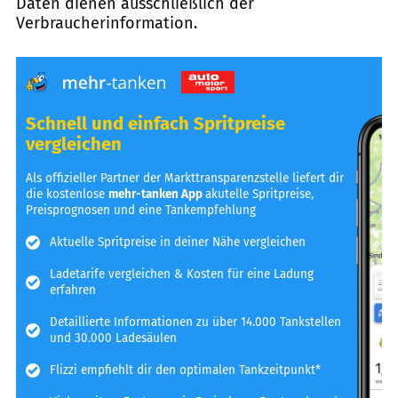
Daten dienen ausschließlich der
Verbraucherinformation.
Schnell und einfach Spritpreise
vergleichen
Als offizieller Partner der Markttransparenzstelle liefert dir
die kostenlose
mehr-tanken App
akutelle Spritpreise,
Preisprognosen und eine Tankempfehlung
Aktuelle Spritpreise in deiner Nähe vergleichen
Ladetarife vergleichen & Kosten für eine Ladung
erfahren
Detaillierte Informationen zu über 14.000 Tankstellen
und 30.000 Ladesäulen
Flizzi empfiehlt dir den optimalen Tankzeitpunkt*