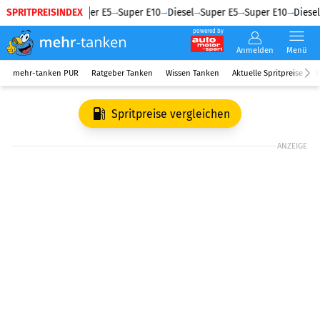
SPRITPREISINDEX
Diesel
Super E5
Super E10
Diesel
Super E5
Super E10
Diesel
powered by
Anmelden
Menü
mehr-tanken PUR
Ratgeber Tanken
Wissen Tanken
Aktuelle Spritpreise
R
Spritpreise vergleichen
ANZEIGE