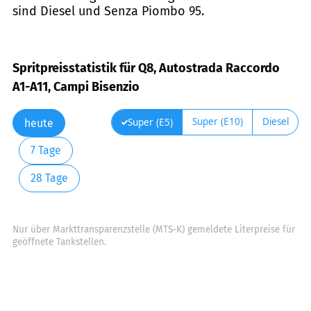
sind Diesel und Senza Piombo 95.
Spritpreisstatistik für Q8, Autostrada Raccordo
A1-A11, Campi Bisenzio
Super (E10)
Diesel
Super (E5)
heute
7 Tage
28 Tage
Nur über Markttransparenzstelle (MTS-K) gemeldete Literpreise für
geöffnete Tankstellen.